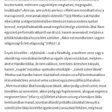
kezdve tudok, miért nem vagyok képes megtartani, megragadni,
továbbadni? »Ami van, ami volt és ami lesz.« Miért nem mondható el ez a
mai napomról, mint annak idején »Istenről«”? (63) Mintha csak Handke
elbeszélője a világot történésében létrehozó transzcendens nyelvet
keresné, melyből kiiktatódik annak megelőzöttsége a történés által. Nem
egyszerű performatív aktusról van itt szó, hanem
teremtésről
, melyben a
jelölők tolakodása hozza létre a jelöltet: „Akkor ezt mondta Isten: Legyen
világosság! És lett világosság.” (1Móz 1,3)
E nyelv közelébe – olybá tűnik – csak a fáradtság, a wurlitzer-zene vagy a
sikerült nap vonzásában kerülhet az egyén: olyan vonzásban, melyben –
átvéve Handke bibliai, de nem vallásos, nem Isten-keresésre irányuló,
hanem „csupán” misztikus-spirituális retorikáját – „színről színre látunk”.
Mintha csak Handke három
Kísérlet
ének minden sora Pál korinthusiakhoz
írt levelének híres versével vetne számot egzisztenciálfilozófiai síkon:
„Mert most tükör által homályosan látunk, akkor pedig színről színre; most
töredékes az ismeretem, akkor pedig úgy fogok ismerni, ahogyan engem is
megismert Isten.” (1Kor 13,12) Jóllehet a három szöveg a homályos látás
terrénumában marad, azonban állandó próbálkozásukkal (
Versuch
) a
színről színe látás közelébe igyekeznek (
versuchen
) férkőzni, még ha az