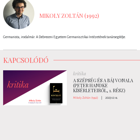
MIKOLY ZOLTÁN (1992)
Germanista, irodalmár. A Debreceni Egyetem Germanisztikai Intézetének tanársegédje.
KAPCSOLÓDÓ
kritika
A SZÉPSÉG ÉS A BÁJ VONALA
(PETER HANDKE
KÍSÉRLETEIRŐL, 1. RÉSZ)
Mikoly Zoltán (1992)
|
2023.12.14.