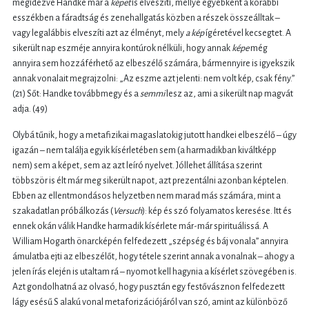
megidézve Handke már a
képet
is elveszíti, mellyé egyébként a korábbi
esszékben a fáradtság és zenehallgatás közben a részek összeálltak –
vagy legalábbis elveszíti azt az élményt, mely
a kép
ígéretével kecsegtet. A
sikerült nap eszméje annyira kontúrok nélküli, hogy annak
képe
még
annyira sem hozzáférhető az elbeszélő számára, bármennyire is igyekszik
annak vonalait megrajzolni: „Az eszme azt jelenti: nem volt kép, csak fény.”
(21) Sőt: Handke továbbmegy és a
semmi
lesz az, ami a sikerült nap magvát
adja. (49)
Olybá tűnik, hogy a metafizikai magaslatokig jutott handkei elbeszélő – úgy
igazán – nem találja egyik kísérletében sem (a harmadikban kiváltképp
nem) sem a képet, sem az azt leíró nyelvet. Jóllehet állítása szerint
többször is élt már meg sikerült napot, azt prezentálni azonban képtelen.
Ebben az ellentmondásos helyzetben nem marad más számára, mint a
szakadatlan próbálkozás (
Versuch
): kép és szó folyamatos keresése. Itt és
ennek okán válik Handke harmadik kísérlete már-már spirituálissá. A
William Hogarth önarcképén felfedezett „szépség és báj vonala” annyira
ámulatba ejti az elbeszélőt, hogy tétele szerint annak a vonalnak – ahogy a
jelen írás elején is utaltam rá – nyomot kell hagynia a kísérlet szövegében is.
Azt gondolhatná az olvasó, hogy pusztán egy festővásznon felfedezett
lágy esésű S alakú vonal metaforizációjáról van szó, amint az különböző