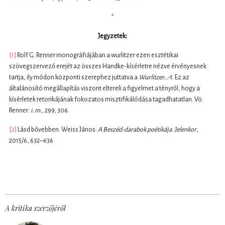
*
Jegyzetek:
[1]
Rolf G. Renner monográfiájában a wurlitzer ezen esztétikai
szövegszervező erejét az összes Handke-kísérletre nézve érvényesnek
tartja, ily módon központi szerephez juttatva a
Wurlitzer…
-t. Ez az
általánosító megállapítás viszont eltereli a figyelmet a tényről, hogy a
kísérletek retorikájának fokozatos misztifikálódása tagadhatatlan. Vö.
Renner:
i. m.
, 299; 306.
[2]
Lásd bővebben: Weiss János:
A Beszéd-darabok poétikája
.
Jelenkor
,
2015/6, 632–636.
A kritika szerzőjéről