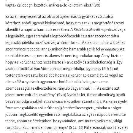
kaptak és lebegni kezdtek, már csak le kellett írni őket.” (80)
Ez az élmény vezeti át az olvasót a jelen írás tárgyát képező utolsó
kötethez: abból ugyanis kiolvasható, hogy e misztikus megtörténés teszi
sikerültté a napot a harmadik esszében. A
Kísérlet a sikerült napról
szövege
a legsűrűbb, egyszersmind a legtöredékesebb és a transzcendenciát a
leginkább játékba hozó szöveg a három közül. A sikerült napnak a kísérlet
szerint nincs receptje: annak mibenléte hamarabb sejlik fel
ex negativo
. Az
nem tökéletes nap, nem is sikeres és nem is gondtalan nap. Annyi biztos,
hogy a sikerült naphoz hozzátartozik a veszély és a tökéletlenség is. Egy
szabad fordítású Van Morrison-dal megpróbálja ugyan egy férfi és nő
történetén keresztül közelebb hozni a sikerült nap eszméjét, de végül az
elbeszélő a nyelvnek ugyanazon korlátaiba ütközik: „az eszme
szembeszegül az elbeszélésre irányuló vágyamnak. […] Az eszme azt
jelenti: nem volt kép, csak fény”. (S 20) Nyelv és lét, illetve sikerültség újbóli
összefonódásának lehet az olvasó e kötetben szemtanúja. A sikeres nyelvi
forma megtalálása a sikerült nap ígéretével kecsegtet: „mintha a dolgot
jobban megközelítő egyetlen szó megtalálása az egész napot is sikerültté
tenné, abban az értelemben, hogy »minden, ami mutatkozik (mai, világi
fordításunkban: minden forma) fény«.” (S 24–25) Pál efezusiakhoz írt levelét