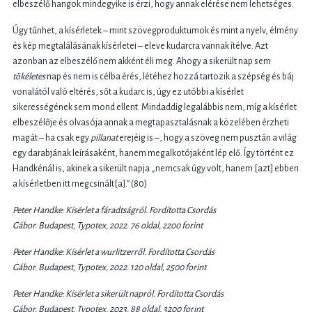
elbeszélő hangok mindegyike is érzi, hogy annak elérése nem lehetséges.
Úgy tűnhet, a kísérletek – mint szövegproduktumok és mint a nyelv, élmény
és kép megtalálásának kísérletei – eleve kudarcra vannak ítélve. Azt
azonban az elbeszélő nem akként éli meg. Ahogy a sikerült nap sem
tökéletes
nap és nem is célba érés, létéhez hozzá tartozik a szépség és báj
vonalától való eltérés, sőt a kudarc is, úgy ez utóbbi a kísérlet
sikerességének sem mond ellent. Mindaddig legalábbis nem, míg a kísérlet
elbeszélője és olvasója annak a megtapasztalásnak a közelében érzheti
magát – ha csak egy
pillanat
erejéig is –, hogy a szöveg nem pusztán a világ
egy darabjának leírásaként, hanem megalkotójaként lép elő. Így történt ez
Handkénál is, akinek a sikerült napja „nemcsak úgy volt, hanem [azt] ebben
a kísérletben itt megcsinált[a].” (80)
Peter Handke: Kísérlet a fáradtságról. Fordította Csordás
Gábor. Budapest, Typotex, 2022. 76 oldal, 2200 forint
Peter Handke: Kísérlet a wurlitzerről. Fordította Csordás
Gábor. Budapest, Typotex, 2022. 120 oldal, 2500 forint
Peter Handke: Kísérlet a sikerült napról. Fordította Csordás
Gábor. Budapest,
Typotex, 2023. 88 oldal, 3200 forint