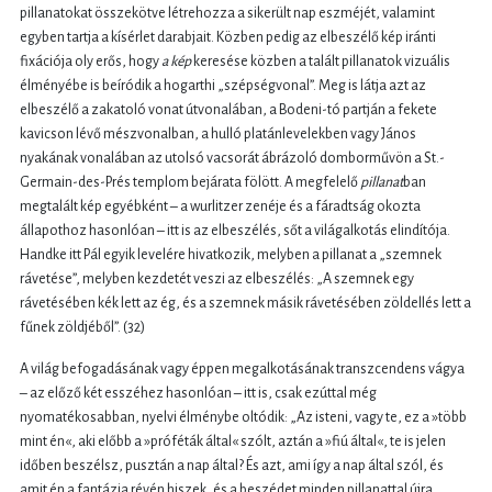
pillanatokat összekötve létrehozza a sikerült nap eszméjét, valamint
egyben tartja a kísérlet darabjait. Közben pedig az elbeszélő kép iránti
fixációja oly erős, hogy
a kép
keresése közben a talált pillanatok vizuális
élményébe is beíródik a hogarthi „szépségvonal”. Meg is látja azt az
elbeszélő a zakatoló vonat útvonalában, a Bodeni-tó partján a fekete
kavicson lévő mészvonalban, a hulló platánlevelekben vagy János
nyakának vonalában az utolsó vacsorát ábrázoló domborművön a St.-
Germain-des-Prés templom bejárata fölött. A megfelelő
pillanat
ban
megtalált kép egyébként – a wurlitzer zenéje és a fáradtság okozta
állapothoz hasonlóan – itt is az elbeszélés, sőt a világalkotás elindítója.
Handke itt Pál egyik levelére hivatkozik, melyben a pillanat a „szemnek
rávetése”, melyben kezdetét veszi az elbeszélés: „A szemnek egy
rávetésében kék lett az ég, és a szemnek másik rávetésében zöldellés lett a
fűnek zöldjéből”. (32)
A világ befogadásának vagy éppen megalkotásának transzcendens vágya
– az előző két esszéhez hasonlóan – itt is, csak ezúttal még
nyomatékosabban, nyelvi élménybe oltódik: „Az isteni, vagy te, ez a »több
mint én«, aki előbb a »próféták által« szólt, aztán a »fiú által«, te is jelen
időben beszélsz, pusztán a nap által? És azt, ami így a nap által szól, és
amit én a fantázia révén hiszek, és a beszédet minden pillanattal újra