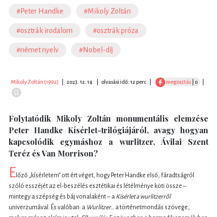
#Peter Handke
#Mikoly Zoltán
#osztrák irodalom
#osztrák próza
#német nyelv
#Nobel-díj
Mikoly Zoltán (1992)
|
2023. 12. 14.
|
olvasási idő: 12 perc
|
megosztás
| 0
|
Folytatódik Mikoly Zoltán monumentális elemzése
Peter Handke Kísérlet-trilógiájáról, avagy hogyan
kapcsolódik egymáshoz a wurlitzer, Ávilai Szent
Teréz és Van Morrison?
E
lőző „kísérletem” ott ért véget, hogy Peter Handke első, fáradtságról
szóló esszéjét az el-beszélés esztétikai és létélménye köti össze –
mintegy a szépség és báj vonalaként – a
Kísérlet a wurlitzerről
univerzumával. És valóban: a
Wurlitzer…
a történetmondás szövege,