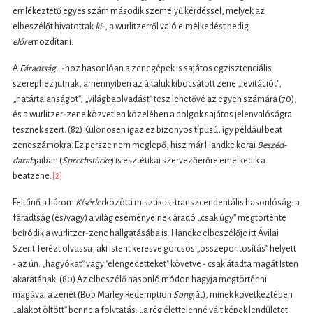
emlékeztető egyes szám második személyű kérdéssel, melyek az
elbeszélőt hivatottak
ki
-, a wurlitzerről való elmélkedést pedig
előre
mozdítani.
A
Fáradtság…
-hoz hasonlóan a zenegépek is sajátos egzisztenciális
szerephez jutnak, amennyiben az általuk kibocsátott zene „levitációt”,
„határtalanságot”, „világbaolvadást” tesz lehetővé az egyén számára (70),
és a wurlitzer-zene közvetlen közelében a dolgok sajátos jelenvalóságra
tesznek szert. (82) Különösen igaz ez bizonyos típusú, így például beat
zeneszámokra. Ez persze nem meglepő, hisz már Handke korai
Beszéd-
darab
jaiban (
Sprechstücke
) is esztétikai szervezőerőre emelkedik a
beatzene.
[2]
Feltűnő a három
Kísérlet
közötti misztikus-transzcendentális hasonlóság: a
fáradtság (és/vagy) a világ eseményeinek áradó „csak úgy” megtörténte
beíródik a wurlitzer-zene hallgatásába is. Handke elbeszélője itt Ávilai
Szent Terézt olvassa, aki Istent keresve görcsös „összepontosítás” helyett
- az ún. „hagyókat” vagy "elengedetteket" követve - csak átadta magát Isten
akaratának. (80) Az elbeszélő hasonló módon hagyja megtörténni
magával a zenét (Bob Marley Redemption
Song
ját), minek következtében
„alakot öltött” benne a folytatás: „a rég élettelenné vált képek lendületet