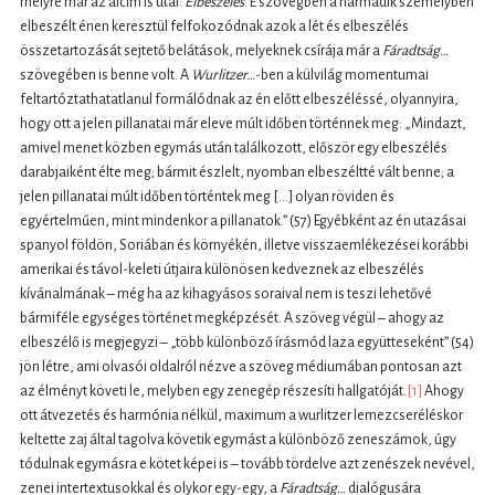
melyre már az alcím is utal:
Elbeszélés
. E szövegben a harmadik személyben
elbeszélt énen keresztül felfokozódnak azok a lét és elbeszélés
összetartozását sejtető belátások, melyeknek csírája már a
Fáradtság…
szövegében is benne volt. A
Wurlitzer…
-ben a külvilág momentumai
feltartóztathatatlanul formálódnak az én előtt elbeszéléssé, olyannyira,
hogy ott a jelen pillanatai már eleve múlt időben történnek meg: „Mindazt,
amivel menet közben egymás után találkozott, először egy elbeszélés
darabjaiként élte meg; bármit észlelt, nyomban elbeszéltté vált benne; a
jelen pillanatai múlt időben történtek meg […] olyan röviden és
egyértelműen, mint mindenkor a pillanatok.” (57) Egyébként az én utazásai
spanyol földön, Soriában és környékén, illetve visszaemlékezései korábbi
amerikai és távol-keleti útjaira különösen kedveznek az elbeszélés
kívánalmának – még ha az kihagyásos soraival nem is teszi lehetővé
bármiféle egységes történet megképzését. A szöveg végül – ahogy az
elbeszélő is megjegyzi – „több különböző írásmód laza együtteseként” (54)
jön létre, ami olvasói oldalról nézve a szöveg médiumában pontosan azt
az élményt követi le, melyben egy zenegép részesíti hallgatóját.
[1]
Ahogy
ott átvezetés és harmónia nélkül, maximum a wurlitzer lemezcseréléskor
keltette zaj által tagolva követik egymást a különböző zeneszámok, úgy
tódulnak egymásra e kötet képei is – tovább tördelve azt zenészek nevével,
zenei intertextusokkal és olykor egy-egy, a
Fáradtság…
dialógusára