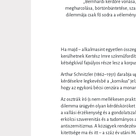
„Bernhardi kérdőre vonása, 
meghurcolása, börtönbüntetése, sza
dilemmája csak fő sodra a vélemény-
Ha majd – alkalmasint egyetlen össze
kerülhetnek Kertész Imre színműfordít
kétségkívül fajsúlyos része lesz a kor
Arthur Schnitzler (1862–1931) darabja 
kérdésekre legkevésbé a „komikus” jelző
hogy az egykorú bécsi cenzúra a monarc
Az osztrák író (s nem mellékesen prakt
dilemma ürügyén olyan kérdésköröket é
a vallási érzékenység és a gondolatsza
erkölcsi szuverenitás és a tudományos
antiszemitizmus. A közügyek rendezéséne
kitettsége ma és itt – a száz év utáni