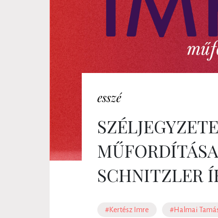
esszé
SZÉLJEGYZETE
MŰFORDÍTÁSA
SCHNITZLER Í
#Kertész Imre
#Halmai Tamá