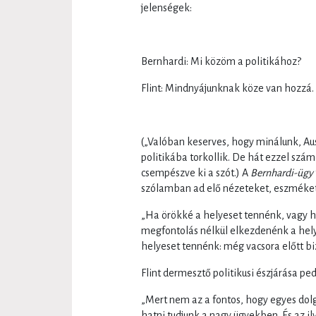
jelenségek:
Bernhardi: Mi közöm a politikához?
Flint: Mindnyájunknak köze van hozzá.
(„Valóban keserves, hogy minálunk, Au
politikába torkollik. De hát ezzel szá
csempészve ki a szót.) A
Bernhardi-ügy
szólamban ad elő nézeteket, eszméket, 
„Ha örökké a helyeset tennénk, vagy h
megfontolás nélkül elkezdenénk a helye
helyeset tennénk: még vacsora előtt bi
Flint dermesztő politikusi észjárása pe
„Mert nem az a fontos, hogy egyes do
hatni tudjunk a nagy ügyekben. És az i