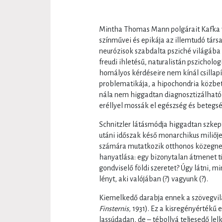
Mintha Thomas Mann polgárait Kafka v
színművei és epikája az illemtudó tár
neurózisok szabdalta psziché világába 
freudi ihletésű, naturalistán pszicholo
homályos kérdéseire nem kínál csillapí
problematikája, a hipochondria közbet
nála nem higgadtan diagnosztizálható
eréllyel mossák el egészség és betegsé
Schnitzler látásmódja higgadtan szkept
utáni időszak késő monarchikus miliője
számára mutatkozik otthonos közegnek
hanyatlása: egy bizonytalan átmenet t
gondviselő földi szeretet? Úgy látni, 
lényt, aki valójában (?) vagyunk (?).
Kiemelkedő darabja ennek a szövegvi
Finsternis,
1931). Ez a kisregényértékű 
lassúdadan, de – tébollyá teljesedő lelk