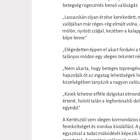
betegség rögeszmés benső valóságát:
„Lassacskán olyan érzése kerekedett, m
valójában már réges-rég elmúlt volna, ő
mólón, nyitott szájjal, kezében a kala
képe lenne.”
„Elégedetten éppen el akart fordulni a 
talányos módon egy idegen tekintet néz
„Nem akarta, hogy beteges töprengése
hajszolják őt az ingatag lehetőségek 
közelségében tanyázik a nagyon valósz
„Kinek lehetne efféle dolgokat elmon
értené, holott talán a legfontosabb do
egyedül.”
A Kertésztől sem idegen körmondatos r
fennköltséget és ironikus kívülállást.
egyszóval a tudat működését képezik 