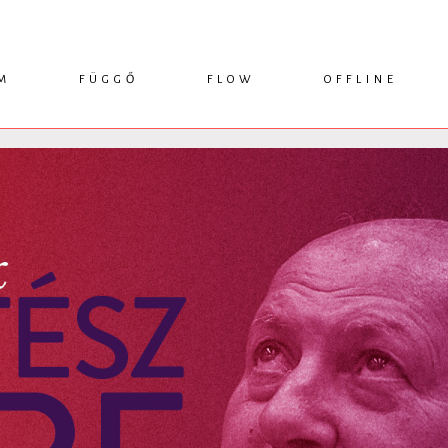
M
FÜGGŐ
FLOW
OFFLINE
ESSZÉ
HÍR
1749 KÖNYVEK
KRITIKA
INTERJÚ
RENDEZVÉNYEK
TANULMÁNY
MŰHELYNAPLÓ
PODCAST
IKSZEK
TOPLISTA