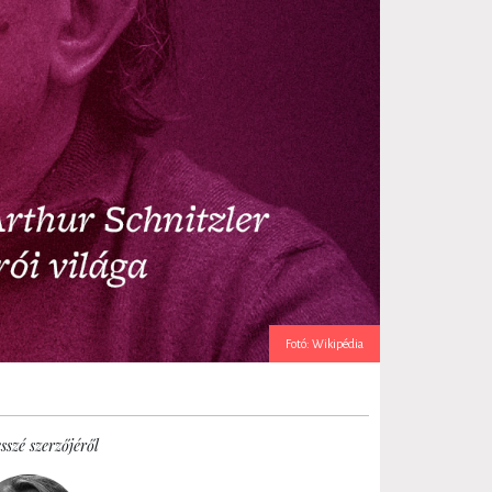
Fotó: Wikipédia
sszé szerzőjéről