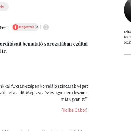
lv
megosztás
| 0
 9 perc
|
|
Költő
konte
2022
rdításait bemutató sorozatában ezúttal
 ír.
unkkal furcsán-szépen korreláló színdarab véget
szállt el az idő. Még száz év és ugye nem leszünk
már ugyanitt?”
(
Kolbe Gábor
)