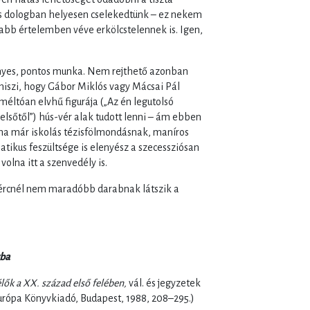
s dologban helyesen cselekedtünk – ez nekem
bb értelemben véve erkölcstelennek is. Igen,
ényes, pontos munka. Nem rejthető azonban
lhiszi, hogy Gábor Miklós vagy Mácsai Pál
méltóan elvhű figurája („Az én legutolsó
elsőtől”) hús-vér alak tudott lenni – ám ebben
a már iskolás tézisfölmondásnak, maníros
tikus feszültsége is elenyész a szecessziósan
volna itt a szenvedély is.
 ércnél nem maradóbb darabnak látszik a
yba
ők a XX. század első felében,
vál. és jegyzetek
, Európa Könyvkiadó, Budapest, 1988, 208–295.)