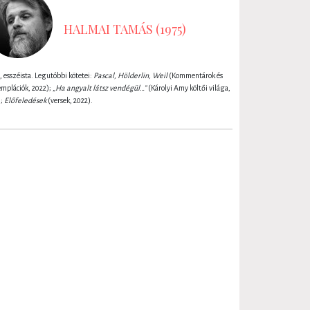
HALMAI TAMÁS (1975)
, esszéista. Legutóbbi kötetei:
Pascal, Hölderlin, Weil
(Kommentárok és
mplációk, 2022);
„Ha angyalt látsz vendégül…”
(Károlyi Amy költői világa,
);
Előfeledések
(versek, 2022).