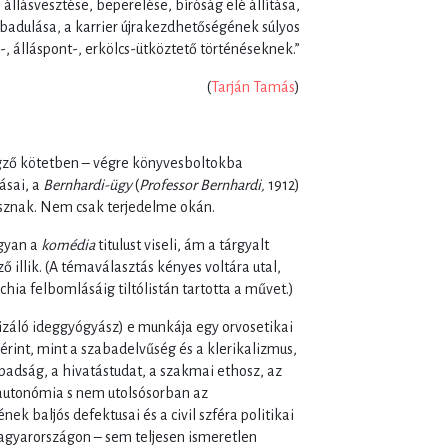
állásvesztése, beperelése, bíróság elé állítása,
badulása, a karrier újrakezdhetőségének súlyos
, álláspont-, erkölcs-ütköztető történéseknek.”
(
Tarján Tamás
)
gző kötetben – végre könyvesboltokba
ásai, a
Bernhardi-ügy
(
Professor Bernhardi,
1912)
pusznak. Nem csak terjedelme okán.
ugyan a
komédia
titulust viseli, ám a tárgyalt
 illik. (A témaválasztás kényes voltára utal,
hia felbomlásáig tiltólistán tartotta a művet.)
izáló ideggyógyász) e munkája egy orvosetikai
rint, mint a szabadelvűség és a klerikalizmus,
badság, a hivatástudat, a szakmai ethosz, az
 autonómia s nem utolsósorban az
k baljós defektusai és a civil szféra politikai
 Magyarországon – sem teljesen ismeretlen