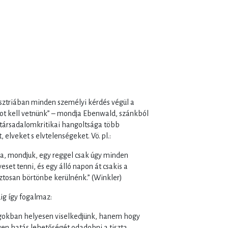
sztriában minden személyi kérdés végül a
mot kell vetnünk” – mondja Ebenwald, szánkból
társadalomkritikai hangoltsága több
elveket s elvtelenségeket. Vö. pl.:
a, mondjuk, egy reggel csak úgy minden
set tenni, és egy álló napon át csakis a
ztosan börtönbe kerülnénk.” (Winkler)
dig így fogalmaz:
lgokban helyesen viselkedjünk, hanem hogy
lyen hatás lehetőségét odadobni a tiszta