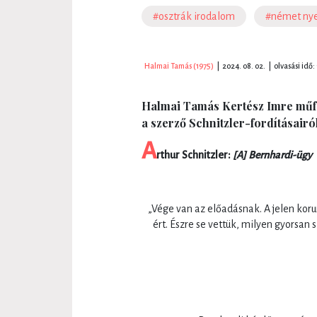
#osztrák irodalom
#német nye
Halmai Tamás (1975)
|
2024. 08. 02.
|
olvasási idő:
Halmai Tamás Kertész Imre műfo
a szerző Schnitzler-fordításairól
A
rthur Schnitzler:
[A] Bernhardi-ügy
„Vége van az előadásnak. A jelen kor
ért. Észre se vettük, milyen gyorsan 