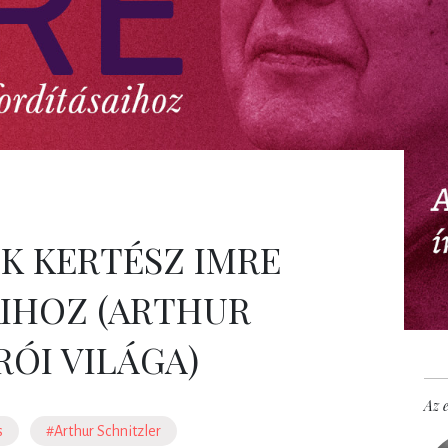
K KERTÉSZ IMRE
IHOZ (ARTHUR
RÓI VILÁGA)
Az e
s
#Arthur Schnitzler