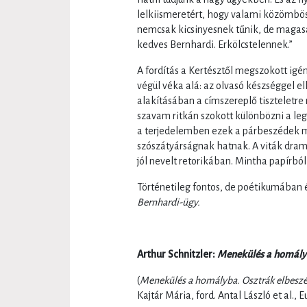
lelkiismeretért, hogy valami közömbö
nemcsak kicsinyesnek tűnik, de magasa
kedves Bernhardi. Erkölcstelennek.”
A fordítás a Kertésztől megszokott ig
végül véka alá: az olvasó készséggel e
alakításában a címszereplő tiszteletre 
szavam ritkán szokott különbözni a leg
a terjedelemben ezek a párbeszédek m
szószátyárságnak hatnak. A viták drama
jól nevelt retorikában. Mintha papírból 
Történetileg fontos, de poétikumában
Bernhardi-ügy.
Arthur Schnitzler
:
Menekülés a homál
(
Menekülés a homályba. Osztrák elbeszél
Kajtár Mária, ford. Antal László et al.