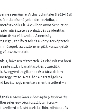
enné szemügyre: Arthur Schnitzler (1862–1931)
sas érintkezés mélyebb dimenzióiba, a
merészkedik alá. A civilben orvos Schnitzler
gizáló művészete az öntudat és az identitás
tóan tiszta válaszokat. A nemiség
egsége, az elfojtások és a kényszerképzetek
 minőségek; az ösztönenergiák korszakjelző
g választóvonalait.
ikus, hűvösen részvétteli. Az első világháború
 szinte csak a banalitások és tragédiák
. Az egyéni tragikumok és a társadalom
ünetegyüttese. A család? A barátságok? A
mind kevés, hogy mentse a menthetetlent – a
lágnak a
Menekülés a homályba
(
Flucht in die
elbeszélés egy bécsi osztálytanácsos –
i-szellemi krízisét taglalja. Bűn, bűntudat és