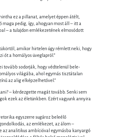
intha ez a pillanat, amelyet éppen átélt,
 maga pedig, így, ahogyan most áll – itt a
ppal – a tulajdon emlékezetének elmosódott
tükörtől, amikor hirtelen úgy rémlett neki, hogy
i őt a homályos üveglapról.”
i tovább sodorják, hogy védtelenül bele­
homályos világába, ahol egymás tisztátalan
ínű az alig elképzelhetővel.”
dani? – kérdezgette magát tovább. Senki sem
lgok ezek az életünk­ben. Ezért vagyunk annyira
etorika egyszerre sugároz beleélő
 A gondolkodás, az emlékezet, az álom –
le az analitikus ambícióval egymásba kanyargó