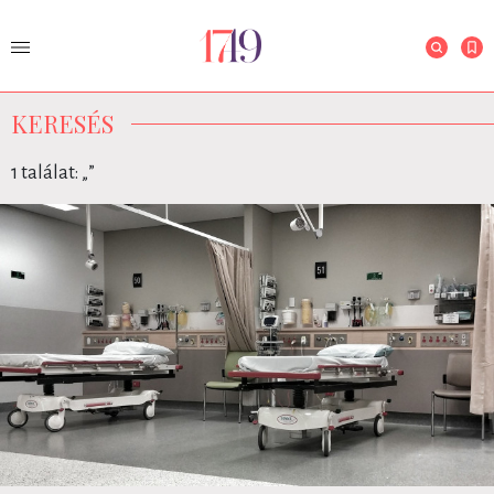
KERESÉS
1 találat: „
”