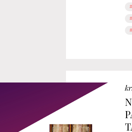
#
#
#
kr
N
P
T