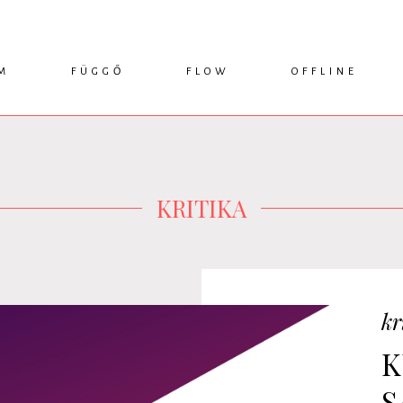
M
FÜGGŐ
FLOW
OFFLINE
ESSZÉ
HÍR
1749 KÖNYVEK
KRITIKA
INTERJÚ
RENDEZVÉNYEK
TANULMÁNY
MŰHELYNAPLÓ
PODCAST
IKSZEK
TOPLISTA
KRITIKA
kr
K
S