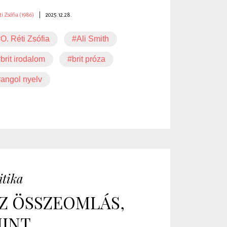
ti Zsófia (1986)
|
2025.12.28.
O. Réti Zsófia
#Ali Smith
brit irodalom
#brit próza
angol nyelv
itika
Z ÖSSZEOMLÁS,
INT