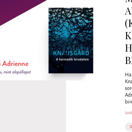
A
(
K
H
B
Har
Kna
sor
Adr
bir
Szöll