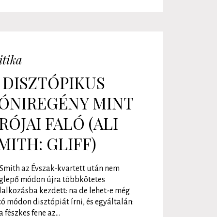
itika
 DISZTÓPIKUS
ÓNIREGÉNY MINT
RÓJAI FALÓ (ALI
MITH: GLIFF)
 Smith az Évszak-kvartett után nem
glepő módon újra többkötetes
lalkozásba kezdett: na de lehet-e még
tó módon disztópiát írni, és egyáltalán:
a fészkes fene az...