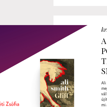
kr
A
P
T
S
Ali
me
vál
újí
mi 