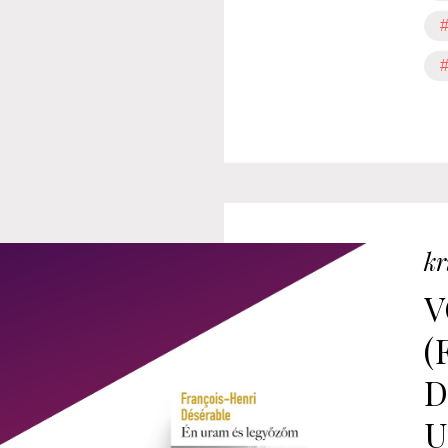
#
#
kr
V
(
D
U