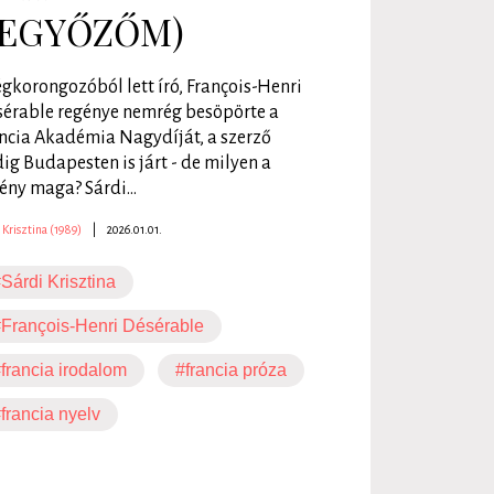
EGYŐZŐM)
égkorongozóból lett író, François-Henri
érable regénye nemrég besöpörte a
ncia Akadémia Nagydíját, a szerző
ig Budapesten is járt - de milyen a
ény maga? Sárdi...
 Krisztina (1989)
|
2026.01.01.
Sárdi Krisztina
François-Henri Désérable
francia irodalom
#francia próza
francia nyelv