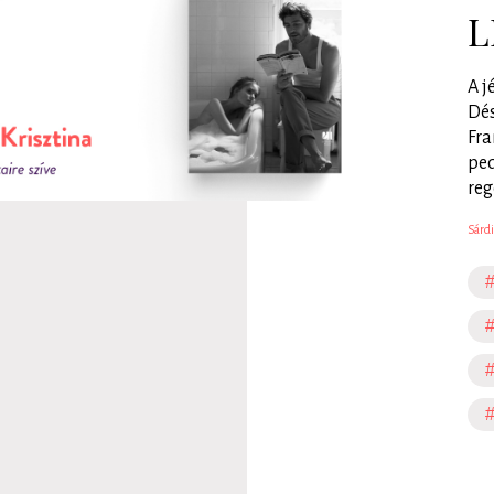
L
A j
Dés
Fra
ped
reg
Sárdi
#
#
#
#