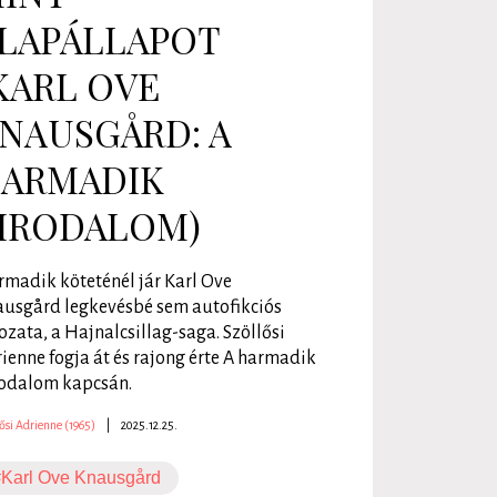
LAPÁLLAPOT
KARL OVE
NAUSGÅRD: A
ARMADIK
IRODALOM)
madik köteténél jár Karl Ove
usgård legkevésbé sem autofikciós
ozata, a Hajnalcsillag-saga. Szöllősi
ienne fogja át és rajong érte A harmadik
odalom kapcsán.
ősi Adrienne (1965)
|
2025.12.25.
#Karl Ove Knausgård