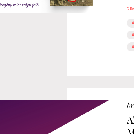
O. Ré
#
#
#
kr
A
M