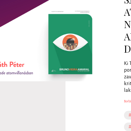
A
N
A
D
Ki 
por
zav
kri
lak
Borbá
#
#