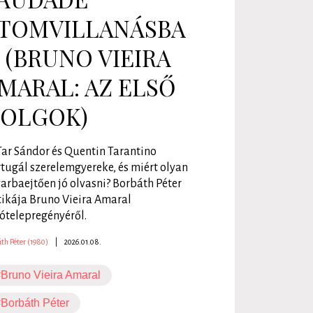
TOMVILLANÁSBA
 (BRUNO VIEIRA
MARAL: AZ ELSŐ
OLGOK)
Tar Sándor és Quentin Tarantino
tugál szerelemgyereke, és miért olyan
arbaejtően jó olvasni? Borbáth Péter
tikája Bruno Vieira Amaral
ótelepregényéről.
th Péter (1980)
|
2026.01.08.
Bruno Vieira Amaral
Borbáth Péter