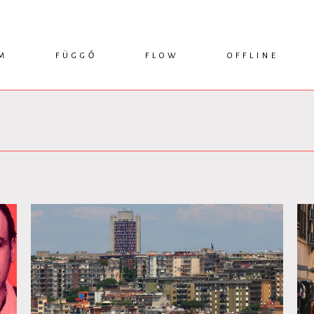
M
FÜGGŐ
FLOW
OFFLINE
ESSZÉ
HÍR
1749 KÖNYVEK
KRITIKA
INTERJÚ
RENDEZVÉNYEK
TANULMÁNY
MŰHELYNAPLÓ
PODCAST
IKSZEK
TOPLISTA