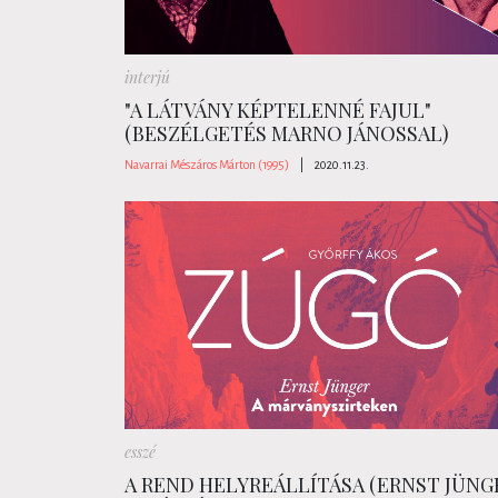
interjú
"A LÁTVÁNY KÉPTELENNÉ FAJUL"
(BESZÉLGETÉS MARNO JÁNOSSAL)
Navarrai Mészáros Márton (1995)
|
2020.11.23.
esszé
A REND HELYREÁLLÍTÁSA (ERNST JÜNG