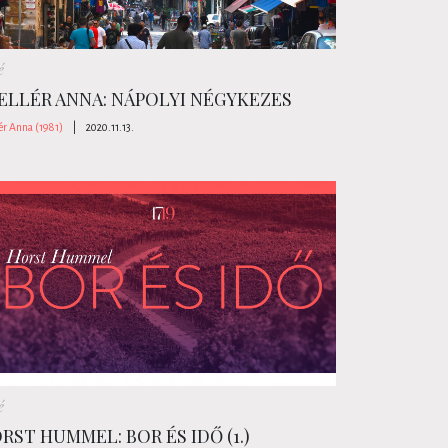
é
ELLÉR ANNA: NÁPOLYI NÉGYKEZES
ér Anna (1981)
|
2020.11.13.
é
RST HUMMEL: BOR ÉS IDŐ (1.)