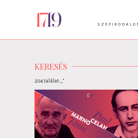
SZÉPIRODALO
INTRO
VERS
PRÓZA
DRÁMA
KERESÉS
204 találat: „
”