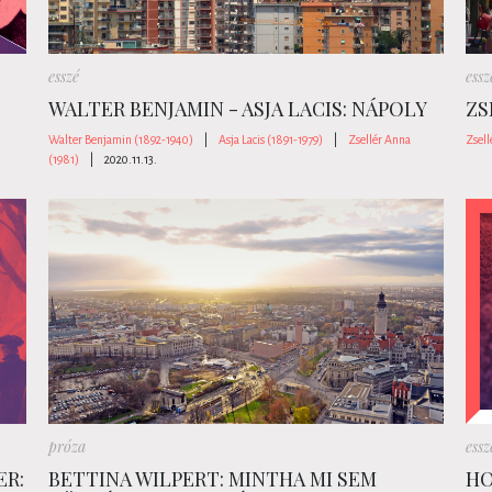
esszé
essz
WALTER BENJAMIN - ASJA LACIS: NÁPOLY
ZS
Walter Benjamin (1892-1940)
|
Asja Lacis (1891-1979)
|
Zsellér Anna
Zsell
(1981)
|
2020.11.13.
próza
essz
ER:
BETTINA WILPERT: MINTHA MI SEM
HO