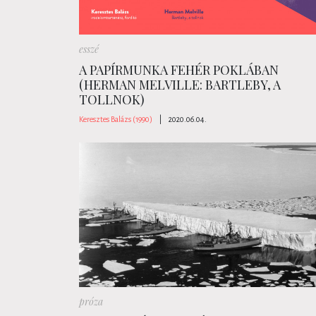
esszé
A PAPÍRMUNKA FEHÉR POKLÁBAN
(HERMAN MELVILLE: BARTLEBY, A
TOLLNOK)
Keresztes Balázs (1990)
|
2020.06.04.
próza