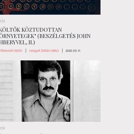
rjú
 KÖLTŐK KÖZTUDOTTAN
ÖRNYETEGEK" (BESZÉLGETÉS JOHN
HBERYVEL, II.)
d Remnick (1958)
|
Lengyel Zoltán (1982)
|
2020.05.11.
rjú