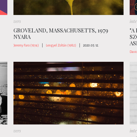
vers
inte
GROVELAND, MASSACHUSETTS, 1979
"A
NYARA
SZ
AS
Jeremy Faro (1974)
|
Lengyel Zoltán (1982)
|
2020.05.12.
Davi
vers
inte