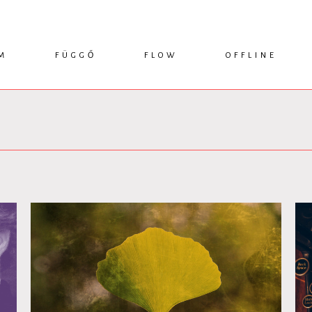
M
FÜGGŐ
FLOW
OFFLINE
ESSZÉ
HÍR
1749 KÖNYVEK
KRITIKA
INTERJÚ
RENDEZVÉNYEK
TANULMÁNY
MŰHELYNAPLÓ
PODCAST
IKSZEK
TOPLISTA