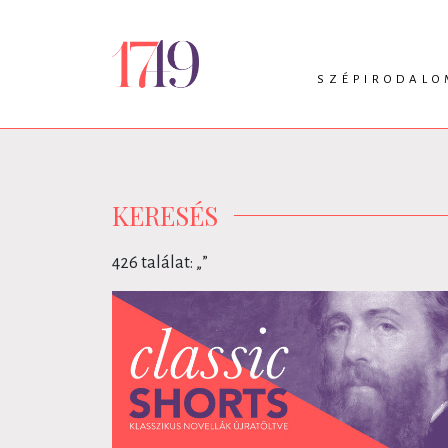
SZÉPIRODALO
INTRO
VERS
PRÓZA
DRÁMA
KERESÉS
426 találat: „
”